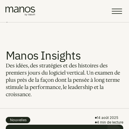
Équipe
Ressources
Manos Insights
Des idées, des stratégies et des histoires des 
Sell a Business
AI Vision
premiers jours du logiciel vertical. Un examen de 
plus près de la façon dont la pensée à long terme 
Portfolio
stimule la performance, le leadership et la 
croissance.
Blogue
Carrières
Fellowship
14 août 2025
Nouvelles
4 min de lecture
Select Language