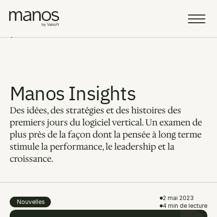
Équipe
Ressources
Manos Insights
Des idées, des stratégies et des histoires des 
Sell a Business
AI Vision
premiers jours du logiciel vertical. Un examen de 
plus près de la façon dont la pensée à long terme 
Portfolio
stimule la performance, le leadership et la 
croissance.
Blogue
Carrières
Fellowship
2 mai 2023
Nouvelles
4 min de lecture
Select Language